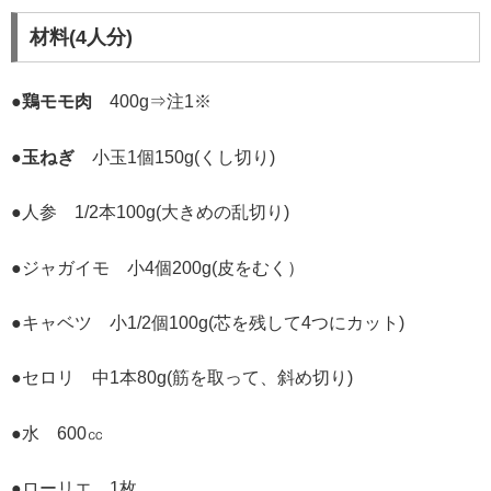
材料(4人分)
●鶏モモ肉
400g⇒注1※
●玉ねぎ
小玉1個150g(くし切り)
●人参 1/2本100g(大きめの乱切り)
●ジャガイモ 小4個200g(皮をむく）
●キャベツ 小1/2個100g(芯を残して4つにカット)
●セロリ 中1本80g(筋を取って、斜め切り)
●水 600㏄
●ローリエ 1枚