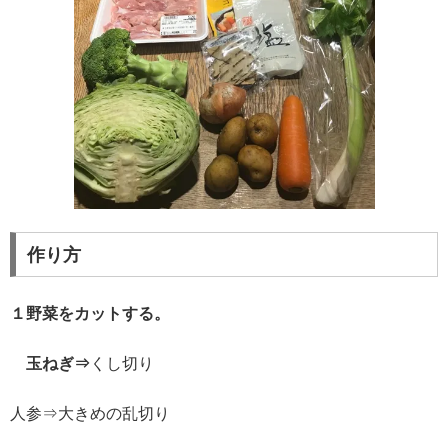
作り方
１野菜をカットする。
玉ねぎ⇒
くし切り
人参⇒大きめの乱切り