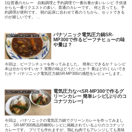
1位普通のカレー 自動調理と予約調理で一番出番が多いレシピ 子供達
からも一番リクエストの多い、普通のカレーです。 何と言っても、予
約調理が便利です。 朝の起床に合わせて夜のうちから、セットできる
のが嬉しいです。 ...
パナソニック電気圧力鍋SR-
カレー・シチュー・おでん
MP300で作るビーフチヒューの味
や量は？
今回は、ビーフシチューを作ってみました。 簡単にできるか？ レシピ
本は分かりやすいか？ 実際の味はどうだったか？ 量はどのくらいでき
たか？ パナソニック電気圧力鍋SR-MP300の感想をレビューします。
電気圧力なべSR-MP300で作るグ
カレー・シチュー・おでん
リーンカレー 簡単レシピ(ぶりのコ
コナツカレー)
今回は、パナソニックの電気圧力鍋でグリーンカレーを作ってみまし
た。 SR-MP300商品同梱80レシピに掲載されているぶりのココナッツ
カレーです。 ブリでも作れますが、鶏むね肉でもアレンジしても美味