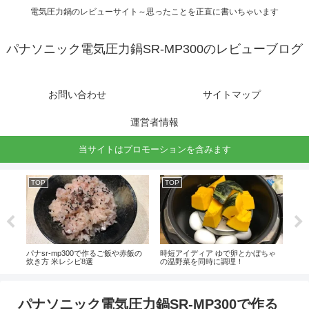
電気圧力鍋のレビューサイト～思ったことを正直に書いちゃいます
パナソニック電気圧力鍋SR-MP300のレビューブログ
お問い合わせ
サイトマップ
運営者情報
当サイトはプロモーションを含みます
TOP
TOP
TO
かず
パナsr-mp300で作るご飯や赤飯の
時短アイディア ゆで卵とかぼちゃ
ゆで
炊き方 米レシピ8選
の温野菜を同時に調理！
同時
パナソニック電気圧力鍋SR-MP300で作る