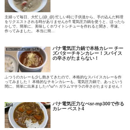
主婦って毎日、大忙し(@_@) 忙しい時に子供達から、手の込んだ料理
をリクエストされる時がありませんか⁈ 電気圧力鍋を使うと、ほったら
かしで、簡単に、美味しくホワイトシチューを作れると聞き、早速、
作ってみました。 本当に簡...
パナ電気圧力鍋で本格カレー チー
カレー・シチュー・おでん
ズバターチキンカレー！スパイス
の辛さがたまらない！
ふつうのカレーも少し飽きてきたので、本格的なスパイスカレーを作
ってみました！ 本格的なチキンカレーも、電気圧力鍋で、あっという
間に、簡単に出来ました∩^ω^∩ ガラムマサラの辛さがたまりません！
パナ電気圧力なべsr-mp300で作る
TOP
カレー ベスト4