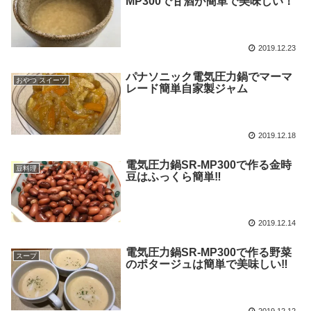
MP300で甘酒が簡単で美味しい！
2019.12.23
パナソニック電気圧力鍋でマーマ
おやつ スイーツ
レード簡単自家製ジャム
2019.12.18
電気圧力鍋SR-MP300で作る金時
豆料理
豆はふっくら簡単‼
2019.12.14
電気圧力鍋SR-MP300で作る野菜
スープ
のポタージュは簡単で美味しい‼
2019.12.12