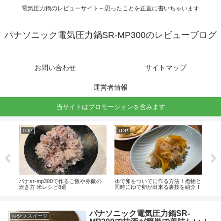
電気圧力鍋のレビューサイト～思ったことを正直に書いちゃいます
パナソニック電気圧力鍋SR-MP300のレビューブログ
お問い合わせ
サイトマップ
運営者情報
当サイトはプロモーションを含みます
TOP
TOP
TO
ちゃ
パナsr-mp300で作るご飯や赤飯の
ゆで卵をついでに作る方法！煮物と
パナ
炊き方 米レシピ8選
同時にゆで卵が出来る裏技を紹介！
カレ
パナソニック電気圧力鍋SR-
おやつ スイーツ