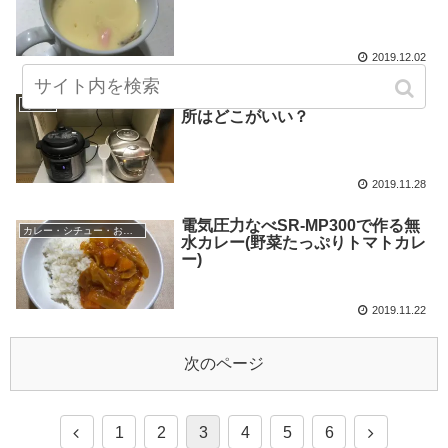
2019.12.02
パナソニック電気圧力鍋の置き場
その他
所はどこがいい？
2019.11.28
電気圧力なべSR-MP300で作る無
カレー・シチュー・おでん
水カレー(野菜たっぷりトマトカレ
ー)
2019.11.22
次のページ
1
2
3
4
5
6