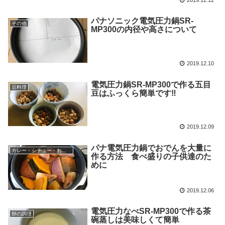
パナソニック電気圧力鍋SR-
その他
MP300の内径や高さについて
2019.12.10
電気圧力鍋SR-MP300で作る五目
豆料理
豆はふっくら簡単です‼
2019.12.09
パナ電気圧力鍋でおでんを大量に
カレー・シチュー・おでん
作る方法 食べ盛りの子供達のた
めに
2019.12.06
電気圧力なべSR-MP300で作る茶
卵の調理
碗蒸しは美味しくて簡単